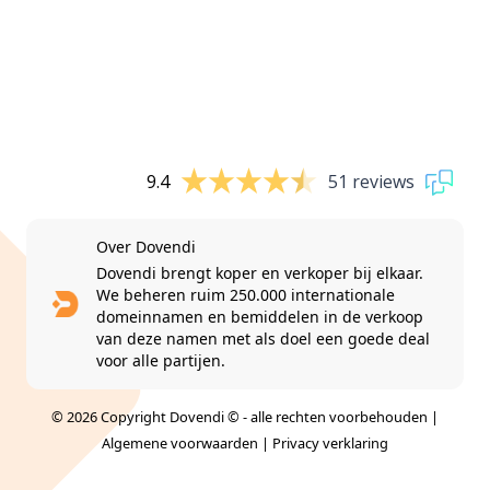
9.4
51 reviews
Over Dovendi
Dovendi brengt koper en verkoper bij elkaar.
We beheren ruim 250.000 internationale
domeinnamen en bemiddelen in de verkoop
van deze namen met als doel een goede deal
voor alle partijen.
© 2026 Copyright Dovendi © - alle rechten voorbehouden |
Algemene voorwaarden
|
Privacy verklaring