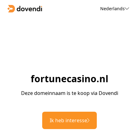
Nederlands
fortunecasino.nl
Deze domeinnaam is te koop via Dovendi
Ik heb interesse