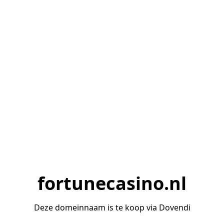
fortunecasino.nl
Deze domeinnaam is te koop via Dovendi